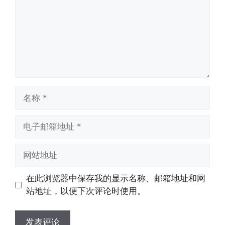
名
称
电
子
邮
网
箱
站
地
地
在此浏览器中保存我的显示名称、邮箱地址和网
址
址
站地址，以便下次评论时使用。