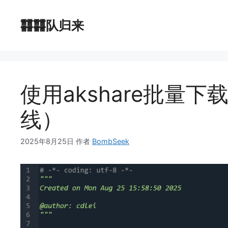
跳
至
䨻䨻队归来
内
容
使用akshare批量
线）
2025年8月25日
作者
BombSeek