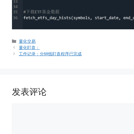
分
量化交易
类
量化盯盘：
工作记录：分钟线盯盘程序已完成
发表评论
评
论