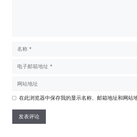
名
称
电
子
邮
网
箱
站
地
地
在此浏览器中保存我的显示名称、邮箱地址和网站
址
址